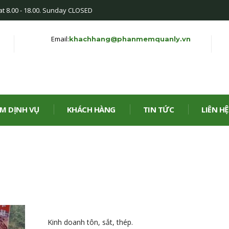
at 8.00 - 18.00. Sunday CLOSED
Email:
khachhang@phanmemquanly.vn
M DỊNH VỤ
KHÁCH HÀNG
TIN TỨC
LIÊN HỆ
Kinh doanh tôn, sắt, thép.