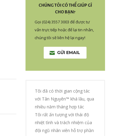
CHÚNG TÔI CÓ THỂ GIÚP GÌ
CHO BẠN?
Gọi (024) 3557 3003 để được tư
vấn trực tiếp hoặc để lại tin nhắn,
chúng tôi sẽ liên hệ lại ngay!
GỬI EMAIL
Tôi đã có thời gian cộng tác
với Tân Nguyên™ khá lâu, qua
nhiều năm tháng hợp tác
Tôi rất ấn tượng với thái độ
nhiệt tình và trách nhiệm của
đội ngũ nhân viên hỗ trợ phần