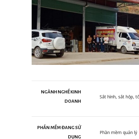
NGÀNH NGHỀ KINH
Sắt hình, sắt hộp, 
DOANH
PHẦN MỀM ĐANG SỬ
Phần mềm quản lý
DỤNG